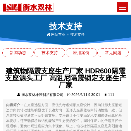
技术支持
网站首页
技术支持
新闻动态
技术支持
应用案例
常见问题
建筑物隔震支座生产厂家 HDR600隔震
支座源头工厂 高阻尼隔震锁定支座生产
厂家
衡水双林橡胶制品有限公司
2026/6/11 9:30:01
111
内容简介：
在支座选型方面，应优先考虑矩形支座设计，因为矩形支座沿短
边方向的转动性能明显优于长边方向；圆形支座虽然各向转动性能一致，但
总体转动效能通常不及矩形支座。支座设计不仅要满足承受和传递荷载的基
本要求，还应确保桥跨结构能够产生必要的变位，同时保证力的传递路径合
理通畅，避免出现过度应力集中现象。综上，铅芯橡胶隔震支座是高烈度地