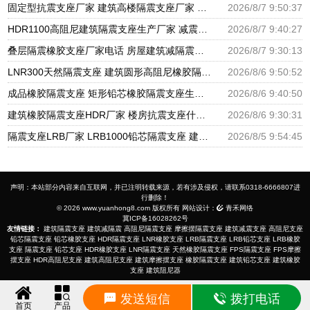
固定型抗震支座厂家 建筑高楼隔震支座厂家 隔震高阻尼橡胶支座多少钱
2026/8/7 9:50:37
HDR1100高阻尼建筑隔震支座生产厂家 减震隔震支座厂商源头工厂 房屋隔震支座多少钱
2026/8/7 9:40:27
叠层隔震橡胶支座厂家电话 房屋建筑减隔震支座源头工厂 LRB800隔震支座
2026/8/7 9:30:13
LNR300天然隔震支座 建筑圆形高阻尼橡胶隔震支座厂家 建筑铅芯隔震支座厂家
2026/8/6 9:50:52
成品橡胶隔震支座 矩形铅芯橡胶隔震支座生产厂家 建筑抗震支座商家厂家
2026/8/6 9:40:50
建筑橡胶隔震支座HDR厂家 楼房抗震支座什么价格 HDR高阻尼支座什么价格
2026/8/6 9:30:31
隔震支座LRB厂家 LRB1000铅芯隔震支座 建筑摩擦摆隔震支座(FPS)生产厂家
2026/8/5 9:54:45
声明：本站部分内容来自互联网，并已注明转载来源，若有涉及侵权，请联系0318-6666807进
行删除！
© 2026 www.yuanhong8.com 版权所有 网站设计：
青禾网络
冀ICP备16028262号
友情链接：
建筑隔震支座
建筑减隔震
高阻尼隔震支座
摩擦摆隔震支座
建筑减震支座
高阻尼支座
铅芯隔震支座
铅芯橡胶支座
HDR隔震支座
LNR橡胶支座
LRB隔震支座
LRB铅芯支座
LRB橡胶
支座
隔震支座
铅芯支座
HDR橡胶支座
LNR隔震支座
天然橡胶隔震支座
FPS隔震支座
FPS摩擦
摆支座
HDR高阻尼支座
建筑高阻尼支座
建筑摩擦摆支座
橡胶隔震支座
建筑铅芯支座
建筑橡胶
支座
建筑阻尼器
发送短信
拨打电话
首页
产品