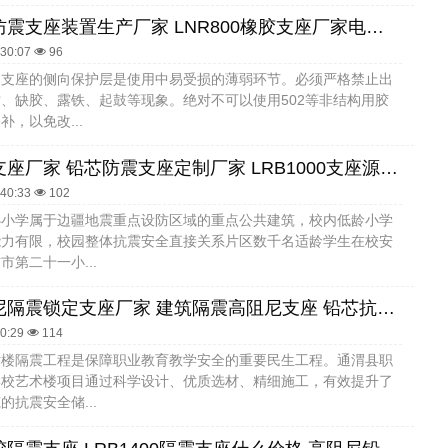
建筑铅芯防震支座装置生产厂家 LNR800橡胶支座厂家电话 建筑用隔震支座多少钱
:30:07
96
：支座的侧向保护层是使用中易受损的薄弱环节。必须严格禁止出
、缺胶、露铁、起鼓等现象。绝对不可以使用502等非结构用胶
补，以免改...
防震橡胶支座厂家 铅芯防震支座定制厂家 LRB1000支座源头工厂
:40:33
102
办小学属于边疆地震重点设防区域的重点公共建筑，校内低龄小学
能力有限，校园整体抗震安全直接关系片区数千名适龄学生在校安
市第二十一小...
建筑高阻尼隔震锁定支座厂家 建筑隔震高阻尼支座 铅芯抗震支座装置源头工厂
30:29
114
术楼隔震工程是保障职业教育教学安全的重要民生工程。通渭县职
学校艺术楼项目通过科学设计、优质选材、精细施工，有效提升了
的抗震安全储...