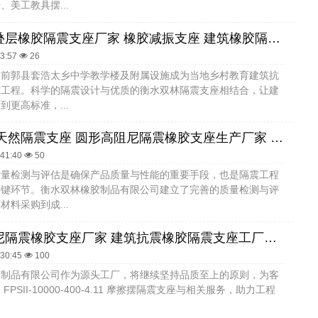
、美工教具摆...
建筑工程叠层橡胶隔震支座厂家 橡胶减振支座 建筑橡胶隔振支座生产厂家
53:57
26
，前郭县套浩太乡中学教学楼及附属设施成为当地乡村教育建筑抗
准工程。科学的隔震设计与优质的衡水双林隔震支座相结合，让建
到更高标准，...
LNR1000天然隔震支座 圆形高阻尼隔震橡胶支座生产厂家 高阻尼HDR橡胶隔震支座厂家
:41:40
50
质量检测与评估是确保产品质量与性能的重要手段，也是隔震工程
关键环节。衡水双林橡胶制品有限公司建立了完善的质量检测与评
材料采购到成...
圆形高阻尼隔震橡胶支座厂家 建筑抗震橡胶隔震支座工厂源头工厂 LNR1400天然橡胶隔震支座多少钱
:30:45
100
胶制品有限公司作为源头工厂，将继续坚持品质至上的原则，为客
FPSII-10000-400-4.11 摩擦摆隔震支座与相关服务，助力工程