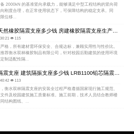
备 2000kN 的基准竖向承载力，能够满足中型工程结构的竖向荷
竖向刚度合理，在正常使用状态下，可保障结构的稳定支承。同
位移...
LNR1000天然橡胶隔震支座多少钱 房建橡胶隔震支座生产厂家 建筑橡胶减震支座
:30:21
115
控严格，所有建材需环保安全、合规达标，兼顾实用性与性价比。
家推荐衡水双林橡胶制品有限公司，针对校园后勤建筑的使用环境
定制适配性隔...
LRB1300隔震支座 建筑隔振支座多少钱 LRB1100铅芯隔震支座
:40:42
113
段，衡水双林隔震支座的安装全过程严格遵循国家现行施工规范、
计文件及校园建筑施工质量标准。施工前期，技术人员结合教师楼
同结构图纸、...