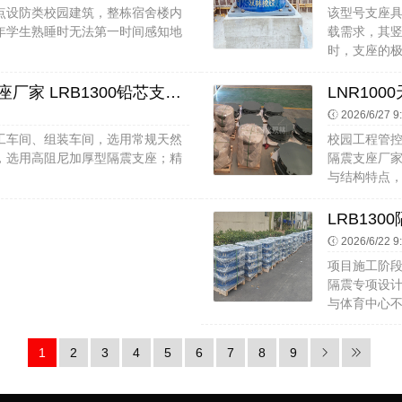
点设防类校园建筑，整栋宿舍楼内
该型号支座具
年学生熟睡时无法第一时间感知地
载需求，其
时，支座的极限
隔震橡胶支座厂商 LNR900橡胶支座厂家 LRB1300铅芯支座厂家
2026/6/27 9
工车间、组装车间，选用常规天然
校园工程管
，选用高阻尼加厚型隔震支座；精
隔震支座厂
与结构特点，
2026/6/22 9
项目施工阶
隔震专项设
与体育中心不
1
2
3
4
5
6
7
8
9