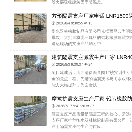
胶夹层吸收建筑因季节温差...
2026/8/4 9:30:55
15
衡水双林橡胶制品有限公司依据西昌云尚明
批次、大批量将统一规格的铅芯橡胶隔震支
送达现场的支座产品均附带...
2026/8/3 9:30:37
24
项目建成后，山西清徐面食园1#楼实训生
全的亮点工程。先进的隔震技术与衡水双林
能力大幅提升，为面食技...
2026/7/17 9:41:26
86
隔震支座产品质量是隔震工程的核心，需选
支座厂家推荐衡水双林橡胶制品有限公司，
注于隔震支座的生产与供应...