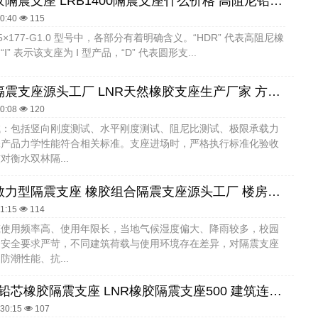
高性能橡胶隔震支座 LRB1400隔震支座什么价格 高阻尼铅芯橡胶隔震支座
40:40
115
D395×177-G1.0 型号中，各部分有着明确含义。“HDR” 代表高阻尼橡
” 表示该支座为 Ⅰ 型产品，“D” 代表圆形支...
叠层橡胶隔震支座源头工厂 LNR天然橡胶支座生产厂家 方形隔震支座多少钱
30:08
120
试：包括竖向刚度测试、水平刚度测试、阻尼比测试、极限承载力
保产品力学性能符合相关标准。支座进场时，严格执行标准化验收
对衡水双林隔...
水平力分散力型隔震支座 橡胶组合隔震支座源头工厂 楼房建筑抗震支座
51:15
114
筑使用频率高、使用年限长，当地气候湿度偏大、降雨较多，校园
、安全要求严苛，不同建筑荷载与使用环境存在差异，对隔震支座
防潮性能、抗...
LRB600-Ⅱ铅芯橡胶隔震支座 LNR橡胶隔震支座500 建筑连廊橡胶隔震支座
:30:15
107