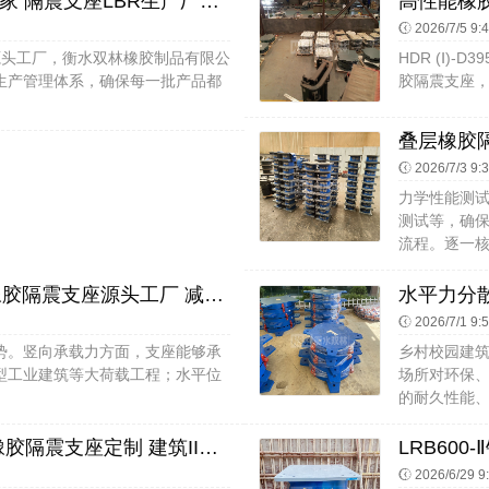
铅芯隔震支座LRB1100-220生产厂家 隔震支座LBR生产厂家 隔震支座LRB和LNR厂家
2026/7/5 9:
的源头工厂，衡水双林橡胶制品有限公
HDR (Ⅰ)-
生产管理体系，确保每一批产品都
胶隔震支座，“Ⅰ
2026/7/3 9:
力学性能测
测试等，确
流程。逐一核
铅芯叠层橡胶隔震支座 隔震减震橡胶隔震支座源头工厂 减橡胶隔震支座厂家
2026/7/1 9:
势。竖向承载力方面，支座能够承
乡村校园建
型工业建筑等大荷载工程；水平位
场所对环保
的耐久性能、
LRB1000铅芯支座多少钱 抗震式橡胶隔震支座定制 建筑II型LRB铅芯橡胶隔震支座生产厂家
2026/6/29 9