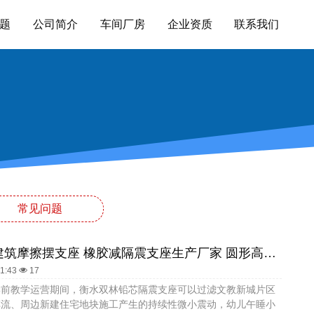
题
公司简介
车间厂房
企业资质
联系我们
常见问题
建筑FPS建筑摩擦摆支座 橡胶减隔震支座生产厂家 圆形高阻尼隔震橡胶支座多少钱
51:43
17
学前教学运营期间，衡水双林铅芯隔震支座可以过滤文教新城片区
车流、周边新建住宅地块施工产生的持续性微小震动，幼儿午睡小