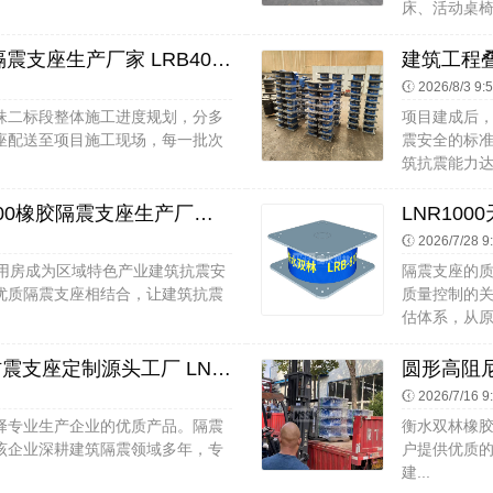
床、活动桌椅
方形隔震支座厂家电话 LNR1500隔震支座生产厂家 LRB400橡胶隔震支座源头工厂
2026/8/3 9:
珠二标段整体施工进度规划，分多
项目建成后
座配送至项目施工现场，每一批次
震安全的标
筑抗震能力达
建筑隔震支座减震生产厂家 LNR400橡胶隔震支座生产厂家 建筑铅芯橡胶隔震支座(LRB800)厂家
2026/7/28 9
活用房成为区域特色产业建筑抗震安
隔震支座的
优质隔震支座相结合，让建筑抗震
质量控制的
估体系，从原
摩擦抗震支座生产厂家 铅芯橡胶防震支座定制源头工厂 LNR700支座
2026/7/16 9
择专业生产企业的优质产品。隔震
衡水双林橡
该企业深耕建筑隔震领域多年，专
户提供优质的 
建...