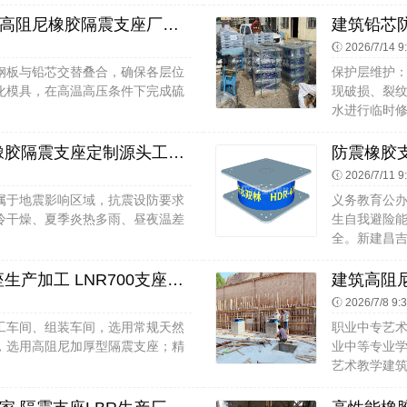
HDR600高阻尼橡胶支座厂家 建筑高阻尼橡胶隔震支座厂家 高承载力隔震支座
2026/7/14 9
钢板与铅芯交替叠合，确保各层位
保护层维护
化模具，在高温高压条件下完成硫
现破损、裂纹
水进行临时修
HDR橡胶隔震支座源头工厂 铅芯橡胶隔震支座定制源头工厂 橡胶隔震支座LRB800生产厂家
2026/7/11 9
属于地震影响区域，抗震设防要求
义务教育公
冷干燥、夏季炎热多雨、昼夜温差
生自我避险
全。新建昌吉
带铅芯隔震支座厂家 LNR1100支座生产加工 LNR700支座生产厂家
2026/7/8 9:
工车间、组装车间，选用常规天然
职业中专艺
，选用高阻尼加厚型隔震支座；精
业中等专业
艺术教学建筑