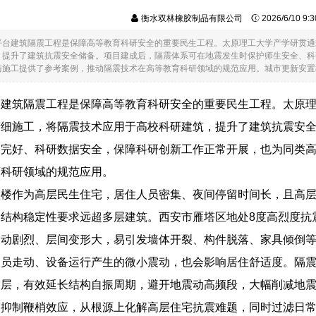
衡水双林橡胶制品有限公司
2026/6/10 9
平台建筑隔震工程是保障高等教育科研安全的重要民生工程。太原理工大学产学研贯通
，提升了建筑抗震安全储备。项目建成后，隔震体系可在地震发生时保护师生安全、科
施工提供了参考案例，推动隔震技术在高等教育科研领域的规范应用。城市更新安置楼作..
台建筑隔震工程是保障高等教育科研安全的重要民生工程。太原
精细施工，将隔震技术应用于高校科研建筑，提升了建筑抗震安
备完好、科研数据安全，保障科研创新工作正常开展，也为同类
育科研领域的规范应用。
置楼作为高层民生住宅，居住人员密集、夜间停留时间长，且高
结构稳定性要求远超多层建筑。西安市雁塔区地处8度高烈度抗
震动剧烈、层间变形大，易引发墙体开裂、构件脱落、家具倾倒
人员走动、设备运行产生的微小震动，也会影响居住舒适度。隔
层，有效延长结构自振周期，避开地震动高频段，大幅削减地震
，抑制鞭梢效应，从根源上化解高层住宅抗震难题，同时过滤日