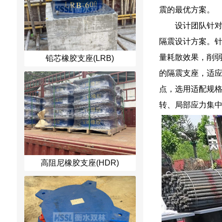
震的最优方案。
设计团队针
隔震设计方案。
量耗散效果，削
铅芯橡胶支座(LRB)
的隔震支座，适
点，选用适配规
转、局部应力集
高阻尼橡胶支座(HDR)