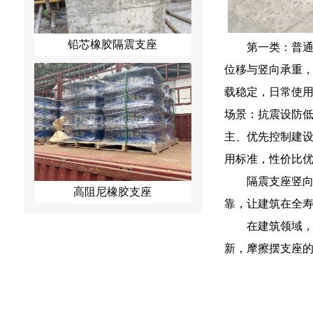
铅芯橡胶隔震支座
第一类：普
位移与竖向承重
载稳定，日常使
场景：抗震设防
主、优先控制建
用标准，性价比
隔震支座竖
高阻尼橡胶支座
靠，让建筑在全
在建筑领域
新，摩擦摆支座