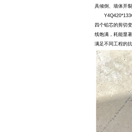
具倾倒、墙体开
Y4Q420
四个铅芯的剪切
线饱满，耗能显
满足不同工程的