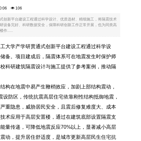
:30:06
106
式创新平台建设工程通过科学设计、优质选材、精细施工，将隔震技术
研设备完好、科研数据安全，保障科研创新工作正常开展，也为同类高
....
理工大学产学研贯通式创新平台建设工程通过科学设
全储备。项目建成后，隔震体系可在地震发生时保护师
高校科研建筑隔震设计与施工提供了参考案例，推动隔
层结构在地震中易产生鞭梢效应，加剧上部结构震动，
震设防区，传统抗震高层住宅依靠刚性结构抵御地震，
等严重隐患，威胁居民安全，且震后修复难度大、成本
震技术应用于高层安置楼，通过在建筑底部设置隔震支
能量传递，可降低地震反应70%以上，显著减小高层
常震动，提升居住舒适度，是城市更新高层民生住宅抗