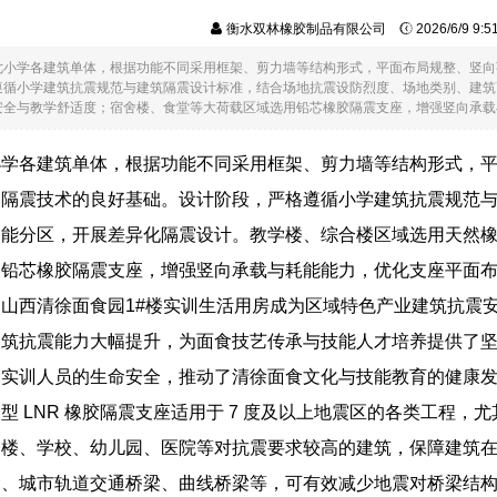
衡水双林橡胶制品有限公司
2026/6/9 9:
七小学各建筑单体，根据功能不同采用框架、剪力墙等结构形式，平面布局规整、竖向
遵循小学建筑抗震规范与建筑隔震设计标准，结合场地抗震设防烈度、场地类别、建筑
全与教学舒适度；宿舍楼、食堂等大荷载区域选用铅芯橡胶隔震支座，增强竖向承载与耗能.
小学各建筑单体，根据功能不同采用框架、剪力墙等结构形式，
础隔震技术的良好基础。设计阶段，严格遵循小学建筑抗震规范
功能分区，开展差异化隔震设计。教学楼、综合楼区域选用天然
用铅芯橡胶隔震支座，增强竖向承载与耗能能力，优化支座平面
山西清徐面食园1#楼实训生活用房成为区域特色产业建筑抗震
建筑抗震能力大幅提升，为面食技艺传承与技能人才培养提供了
了实训人员的生命安全，推动了清徐面食文化与技能教育的健康
型 LNR 橡胶隔震支座适用于 7 度及以上地震区的各类工程
公楼、学校、幼儿园、医院等对抗震要求较高的建筑，保障建筑
梁、城市轨道交通桥梁、曲线桥梁等，可有效减少地震对桥梁结