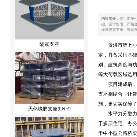
内容简介：
景洪市第
础。设计阶段，严格
橡胶隔震支座，兼顾安
隔震支座
景洪市第七
定，具备采用基
别、建筑高度与
等大荷载区域选
项目建成后，
支座相结合，让
施，更切实保障
天然橡胶支座(LNR)
水平力分散力
于多层住宅、办
于中小型公路桥