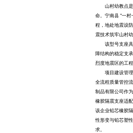
山村幼教点是
命。宁南县 “一
程，地处地震设
震技术筑牢山村
该型号支座具
障结构的稳定支承
烈度地震区的工
项目建设管
全流程质量管控
制品有限公司作
橡胶隔震支座适
该企业铅芯橡胶
性形变与铅芯塑
求。