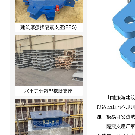
建筑摩擦摆隔震支座(FPS)
水平力分散型橡胶支座
山地旅游建
以适应山地不规
显，极易引发边
隔震支座厂