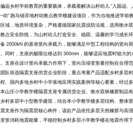
偏远乡村学前教育的重要载体，承载着解决山村幼儿 “入园远、
村一幼” 跑马镇菲地村幼教点教学楼建设项目，作为当地推进学
防区域，地质环境复杂，严格遵循国家抗震设防法规，选用衡水
幼教点安全防线，为山村幼儿打造安全、稳固、温馨的学习成长
备 2000kN 的基准竖向承载力，能够满足中型工程结构的竖
。同时，支座的极限位移达到 300mm，能够适应地震时较大
程。支座在设计竖向承载力作用下，竖向压缩变形量控制在合理
理团队筛选隔震支座供货企业阶段，重点考量产品适配乡村多层
流程、国内多地乡村中小学落地应用实践案例等核心要素，经过
为本山庄小学教学楼隔震支座专属供货企业。衡水双林橡胶制品
配乡村多层中小型教学建筑，结合本小学教学楼多层结构、整体
隔震支座作为隔震层核心构件，该款产品依托多层天然橡胶与高
性变形消耗地震能量，平稳控制乡村多层小学教学楼在地震作用