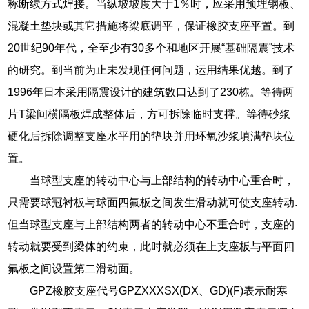
称断续方式焊接。当纵坡坡度大于1％时，应采用预埋钢板、
混凝土垫块或其它措施将梁底调平，保证橡胶支座平置。到
20世纪90年代，全至少有30多个和地区开展“基础隔震”技术
的研究。到当前为止未发现任何问题，运用结果优越。到了
1996年日本采用隔震设计的建筑数口达到了230栋。等待两
片T梁间横隔板焊成整体后，方可拆除临时支撑。等待砂浆
硬化后拆除调整支座水平用的垫块并用环氧沙浆填满垫块位
置。
当球型支座的转动中心与上部结构的转动中心重合时，
只需要球冠衬板与球面四氟板之间发生滑动就可使支座转动.
但当球型支座与上部结构两者的转动中心不重合时，支座的
转动就要受到梁体的约束，此时就必须在上支座板与平面四
氟板之间设置第二滑动面。
GPZ橡胶支座代号GPZXXXSX(DX、GD)(F)表示耐寒