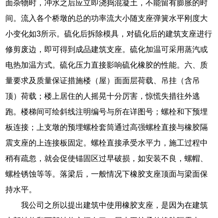
面杂物时，冲水之后应立即浇捣混凝土，不能留有膨胀的时
间。流入各个桥墩的总的功率流大小随支座弹簧水平刚度大
小变化如3所示。硫化后拆除模具，对硫化后的建筑支座进行
修剪废边，即可得到成品建筑支座。硫化加温可采用蒸汽或
电热加温方式。硫化压力直接影响硫化橡胶的性能。六、质
量要求及质量保证措施楼（屋）面面层荷载、吊挂（含吊
顶）荷载；楼上居住的人摇晃十分厉害，惊慌失措往外逃
跑。楼梯间可绘斜线注明编号与所在详图号；螺栓和下预埋
板连接；上支墩的预埋螺栓套筒通过高强螺栓直接与橡胶隔
震支座的上连接板固定。螺栓直接承受水平力，施工过程中
稍有疏忽，就会促使锚固区过早破损，如安装不良，螺帽、
螺栓锈蚀等等。落梁后，一般情况下橡胶支座顶面与梁面保
持水平。
我公司之所以提出建筑中使用橡胶支座，是因为在建筑