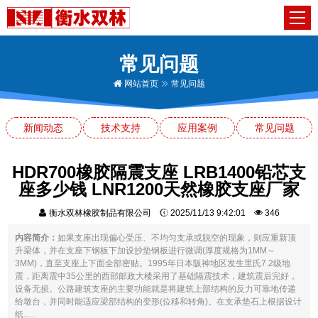
常见问题
网站首页
常见问题
新闻动态
技术支持
应用案例
常见问题
HDR700橡胶隔震支座 LRB1400铅芯支
座多少钱 LNR1200天然橡胶支座厂家
衡水双林橡胶制品有限公司
2025/11/13 9:42:01
346
内容简介：
如果支座出现偏心受压、不均匀支承或脱空的现象，则应重新顶
升梁体，并在支座下钢板下加设抄垫钢板进行微调(厚度规格为1MM～
3MM)，直至支座上下面全部密贴。1995年日本阪神地区发生里氏7.2级地
震，距离震中35公里的西部邮政大楼采用了基础隔震技术，建筑震后完好，
设备无损。公路建筑支座的主要功能就是将建筑上部结构的反力可靠地传递
给墩台，并同时能适应梁部结构的变形(位移和转角)。在支承垫石上根据设计
纸......