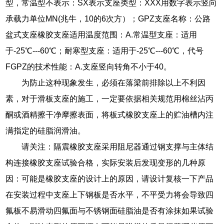
型，常温型不表示：SX表示支座类型：XXX用数字表示竖向
承载力单位MN(兆牛，10的6次方）；GPZ支座名称：公路
盆式支座橡胶支座适用温度范围：A.常温型支座：适用
于-25℃---60℃；耐寒型支座：适用于-25℃---60℃，代号
FGPZ的技术性能：A.支座竖向转角不小于40。
为防止这种现象发生，必须在落梁前排除以上不利因
素，对于滑板支座的施工，一定要依据相关规范用棉丝沾丙
酮或酒精擦干净摩擦表面，将板式橡胶支座上的贮油槽内注
满指定的硅脂润滑油。
请关注：隔震橡胶支座采用阻尼器通过钢支撑与主体结
构连接橡胶支座试验合格，实际安装后发现变形的几种原
因：可能是橡胶支座的设计上的原因，请设计复核一下产品
在安装过程中支座上下钢板是否水平，不平受力将会导致四
氟板不易滑动四氟面与不锈钢面硅脂油是否有涂抹如果试验