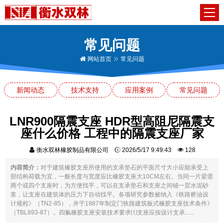
常见问题
网站首页
常见问题
新闻动态
技术支持
应用案例
常见问题
LNR900隔震支座 HDR型高阻尼隔震支
座什么价格 工程中的隔震支座厂家
衡水双林橡胶制品有限公司
2026/5/17 9:49:43
128
内容简介：
对于建筑橡胶支座所使用的支承垫石的平面尺寸大小应能承受上
部结构荷载为宜，一般长度与宽度应比橡胶支座大10CM左右。当同一片梁需
两个或四个支座时，为方便找平，可以在支承垫石和支座之间铺一层水泥砂
浆，让支座在建筑体的压力下自动找平。各项研究参数被纳入《铁路桥油设
计规程》（TN2-85），并于1987年制定门铁路建筑板式橡胶支座技术条件》
（TBL893-87）。四氟橡胶支座安装技术要求⑴支座应按设计支承......