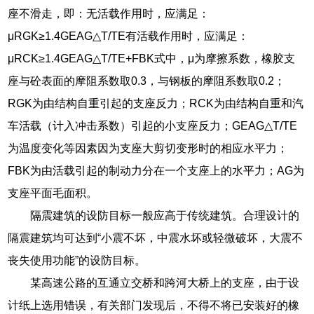
座不滑走，即：无活载作用时，应满足：
μRGK≥1.4GEAG△T/TE有活载作用时，应满足：
μRCK≥1.4GEAG△T/TE+FBK式中，μ为摩擦系数，橡胶支
座与砼表面的摩阻系数取0.3，与钢板的摩阻系数取0.2；
RGK为由结构自重引起的支座反力；RCK为由结构自重和汽
车活载（计入冲击系数）引起的小支座反力；GEAG△T/TE
为温度变化等因素因为支座大剪切变形时的相应水平力；
FBK为由活载引起的制动力分在一个支座上的水平力；AG为
支座平面毛面积。
隔震建筑的设防目标一般应高于传统建筑。合理设计的
隔震建筑均可达到“小震不坏，中震水坏或轻微破坏，大震不
丧失使用功能”的设防目标。
某高速公路的互通立交桥和跨河大桥上的支座，由于设
计纸上选用错误，有关部门发现后，不得不将已安装好的橡