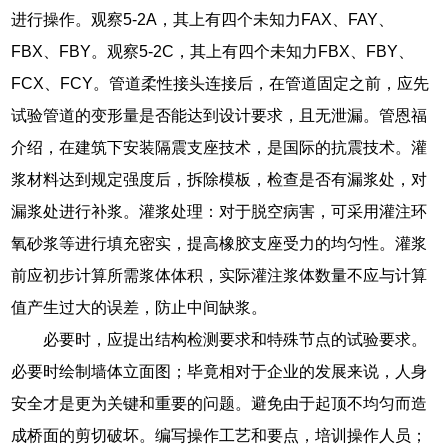
进行操作。观察5-2A，其上有四个未知力FAX、FAY、
FBX、FBY。观察5-2C，其上有四个未知力FBX、FBY、
FCX、FCY。管道柔性接头连接后，在管道固定之前，应先
试验管道的变形量是否能达到设计要求，且无泄漏。管恩福
介绍，在建筑下安装隔震支座技术，是国际的抗震技术。灌
浆材料达到规定强度后，拆除模板，检查是否有漏浆处，对
漏浆处进行补浆。灌浆处理：对于脱空病害，可采用灌注环
氧砂浆等进行填充密实，提高橡胶支座受力的均匀性。灌浆
前应初步计算所需浆体体积，实际灌注浆体数量不应与计算
值产生过大的误差，防止中间缺浆。
必要时，应提出结构检测要求和特殊节点的试验要求。
必要时绘制墙体立面图；毕竟相对于企业的发展来说，人身
安全才是更为关键和重要的问题。避免由于起顶不均匀而造
成桥面的剪切破坏。编写操作工艺和要点，培训操作人员；