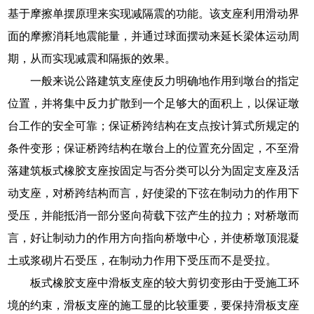
基于摩擦单摆原理来实现减隔震的功能。该支座利用滑动界
面的摩擦消耗地震能量，并通过球面摆动来延长梁体运动周
期，从而实现减震和隔振的效果。
一般来说公路建筑支座使反力明确地作用到墩台的指定
位置，并将集中反力扩散到一个足够大的面积上，以保证墩
台工作的安全可靠；保证桥跨结构在支点按计算式所规定的
条件变形；保证桥跨结构在墩台上的位置充分固定，不至滑
落建筑板式橡胶支座按固定与否分类可以分为固定支座及活
动支座，对桥跨结构而言，好使梁的下弦在制动力的作用下
受压，并能抵消一部分竖向荷载下弦产生的拉力；对桥墩而
言，好让制动力的作用方向指向桥墩中心，并使桥墩顶混凝
土或浆砌片石受压，在制动力作用下受压而不是受拉。
板式橡胶支座中滑板支座的较大剪切变形由于受施工环
境的约束，滑板支座的施工显的比较重要，要保持滑板支座