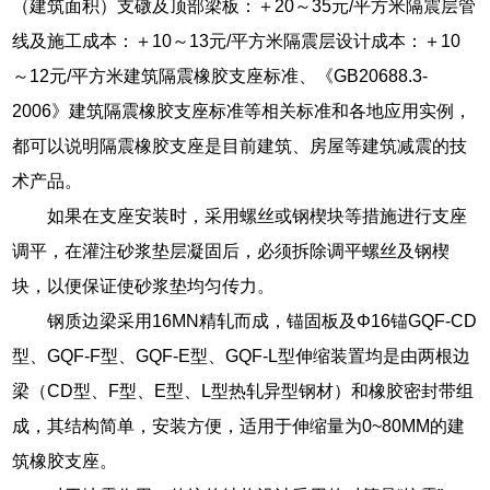
（建筑面积）支礅及顶部梁板：＋20～35元/平方米隔震层管
线及施工成本：＋10～13元/平方米隔震层设计成本：＋10
～12元/平方米建筑隔震橡胶支座标准、《GB20688.3-
2006》建筑隔震橡胶支座标准等相关标准和各地应用实例，
都可以说明隔震橡胶支座是目前建筑、房屋等建筑减震的技
术产品。
如果在支座安装时，采用螺丝或钢楔块等措施进行支座
调平，在灌注砂浆垫层凝固后，必须拆除调平螺丝及钢楔
块，以便保证使砂浆垫均匀传力。
钢质边梁采用16MN精轧而成，锚固板及Φ16锚GQF-CD
型、GQF-F型、GQF-E型、GQF-L型伸缩装置均是由两根边
梁（CD型、F型、E型、L型热轧异型钢材）和橡胶密封带组
成，其结构简单，安装方便，适用于伸缩量为0~80MM的建
筑橡胶支座。