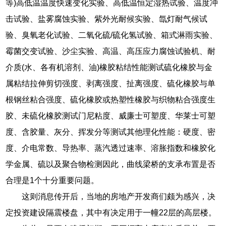
等)高低温温度快速变化实验、高低温恒定湿热试验、温度冲
击试验、盐雾腐蚀实验、紫外光耐候实验、氙灯耐气候试
验、臭氧老化试验、二氧化硫/硫化氢试验、箱式淋雨实验、
霉菌交变试验、沙尘实验、高温、高压应力腐蚀试验机、耐
介质(水、各有机溶剂、油)橡胶粘结性能测试硫化橡胶与金
属粘结拉伸剪切强度、剥离强度、扯离强度、硫化橡胶与单
根钢丝粘合强度、硫化橡胶或热塑性橡胶与织物粘合强度生
胶、未硫化橡胶测试门尼粘度、威廉士可塑度、华莱士可塑
度、含胶量、灰分、挥发分等测试其他理化性能：硬度、密
度、介电常数、导热率、蒸汽透过速率、溶胀指数和橡胶化
学金属、硫以及聚合物检测因此，曲线梁桥的支承布置是否
合理是1个十分重要问题。
这则消息传开后，当地的房地产开发商们颇为感兴，决
定投资建设隔震楼盘，其中有决定用于一幢22层的高层楼。