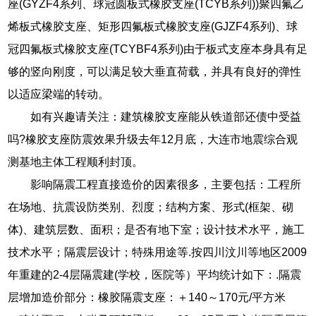
座(GYZF4系列、球冠圆板式橡胶支座(TCYB系列))聚四氟乙
烯板式橡胶支座、矩形四氟板式橡胶支座(GJZF4系列)、球
冠四氟板式橡胶支座(TCYBF4系列)由于板式支座本身具有足
够的竖向刚度，可以满足较大垂直荷载，并具有良好的弹性
以适应梁端的转动。
如有兴趣请关注：建筑橡胶支座能从铁道部还债中受益
吗?橡胶支座防震效果升级去年12月底，大连市地震综合观
测基地主体工程顺利封顶。
影响隔震工程直接造价的因素很多，主要包括：工程所
在场地、抗震设防类别、烈度；结构方案、形式(框架、砌
体)、建筑层数、面积；是否有地下室；设计技术水平，施工
技术水平；隔震层设计；特殊用途等.按四川汶川等地区2009
年重建的2-4层隔震建(学校，医院等）平均统计如下：.隔震
层增加造价部分：橡胶隔震支座：＋140～170元/平方米