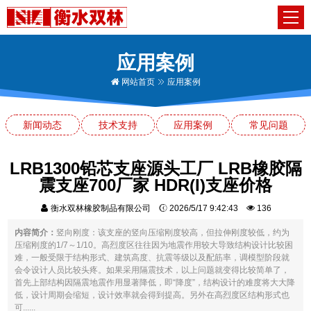
应用案例
网站首页
应用案例
新闻动态
技术支持
应用案例
常见问题
LRB1300铅芯支座源头工厂 LRB橡胶隔
震支座700厂家 HDR(I)支座价格
衡水双林橡胶制品有限公司
2026/5/17 9:42:43
136
内容简介：
竖向刚度：该支座的竖向压缩刚度较高，但拉伸刚度较低，约为
压缩刚度的1/7～1/10。高烈度区往往因为地震作用较大导致结构设计比较困
难，一般受限于结构形式、建筑高度、抗震等级以及配筋率，调模型阶段就
会令设计人员比较头疼。如果采用隔震技术，以上问题就变得比较简单了，
首先上部结构因隔震地震作用显著降低，即“降度”，结构设计的难度将大大降
低，设计周期会缩短，设计效率就会得到提高。另外在高烈度区结构形式也
可......