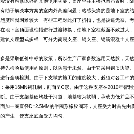
一般没有检修以外的其他使用功能，支座全在主楼范围布置时，隔
有助于解决本方案的室内外高差问题；略感头痛的是地下室的结
高烈度区就困难较大，有些工程对此打了折扣，也是被逼无奈。
过在地下室顶面设柱帽进行过渡转换，使地下室柱截面不致过大
用建筑支座型式多样，可分为简易支座、钢支座、钢筋混凝土支
标多是采取低价中标的政策，所以生产厂家多数选用天然胶，天
坚持先检验后使用的原则，以防患于未然。由于它采用钢质边梁
能进行全项检测。由于下支墩的施工的难度较大，必须对各工种
：采用16MN钢轧制，剖面呈C形。由于这种支座在2010年
不断。由于支架基础均处于河道，地基较为软弱，承载力低并且
面加一圈直径D=2.5MM的半圆形橡胶圆环，支座受力时首先
象的产生，使支座底面受力均匀。