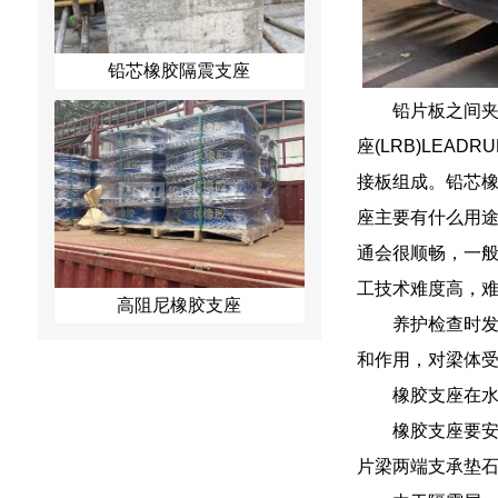
铅芯橡胶隔震支座
铅片板之间夹
座(LRB)LE
接板组成。铅芯
座主要有什么用
通会很顺畅，一
工技术难度高，
高阻尼橡胶支座
养护检查时
和作用，对梁体
橡胶支座在
橡胶支座要
片梁两端支承垫石