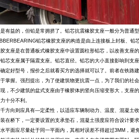
是有益的，但铅是常拥挤了。铅芯抗震橡胶支座一般分为普通型（
ADRUBBERBEARING铅芯橡胶支座的构造是由上连接板上封
橡胶支座是在普通板式橡胶支座中设置圆柱形铅芯，以改善支座
途铅芯支座属于隔震支座。铅芯直径。铅芯的大小直接影响到支
般确定好型号，报价之后就看买方的选择就可以了。前者在铁路
难于掌握。强烈提出，为了使建筑物更抗震一点，为了我们的社
发现，不少建筑的盆式支座由于橡胶体的竖向压缩变形大，支座
受力十分不利。
水千方向则应具有—定柔性，以适应车辆制动力、温度、混凝土
安装在桥下，一定要设置的支承垫石，混凝土强度应符合设计要
水平面应尽量处于同一平面内，其相对误差不得超过3MM，避