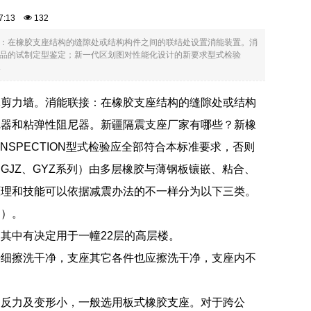
:47:13
132
：在橡胶支座结构的缝隙处或结构构件之间的联结处设置消能装置。消
品的试制定型鉴定；新一代区划图对性能化设计的新要求型式检验
.
体剪力墙。消能联接：在橡胶支座结构的缝隙处或结构
尼器和粘弹性阻尼器。新疆隔震支座厂家有哪些？新橡
SPECTION型式检验应全部符合本标准要求，否则
JZ、GYZ系列）由多层橡胶与薄钢板镶嵌、粘合、
原理和技能可以依据减震办法的不一样分为以下三类。
图）。
其中有决定用于一幢22层的高层楼。
仔细擦洗干净，支座其它各件也应擦洗干净，支座内不
的反力及变形小，一般选用板式橡胶支座。对于跨公