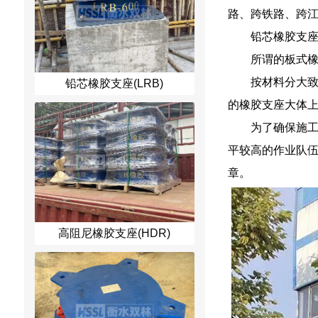
路、跨铁路、跨
铅芯橡胶支座
所谓的板式
按材料分大致
铅芯橡胶支座(LRB)
的橡胶支座大体
为了确保施
平较高的作业队
章。
高阻尼橡胶支座(HDR)