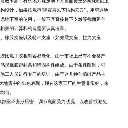
震效率高；有些地方规定地下室顶面覆土必须N米以上
构设计，如果按规范“隔震层以下结构云云”，用罕遇地
考虑地下室的使用，一般不宜直接将下支墩等截面延伸
，相关的计算和构造需要认真考量。
座、橡胶支座以及特种支座（如减震支座、拉力支座
然胶比氯丁胶相对容易老化。由于市场上已有不合格产
、鸟形橡胶密封条和锚固构件组成。由于条件限制，可
的施工人员进行专门的培训，由于这几种伸缩缝产品主
智利大地震中的出色表现，现在这家工厂的生意非常好，来
不均匀。
由底部圆环变形压密，调节底面受力状况，以改善或避免