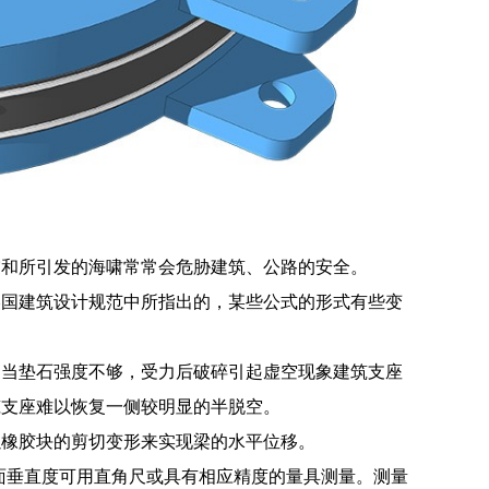
震和所引发的海啸常常会危胁建筑、公路的安全。
美国建筑设计规范中所指出的，某些公式的形式有些变
不当垫石强度不够，受力后破碎引起虚空现象建筑支座
筑支座难以恢复一侧较明显的半脱空。
以橡胶块的剪切变形来实现梁的水平位移。
侧表面垂直度可用直角尺或具有相应精度的量具测量。测量