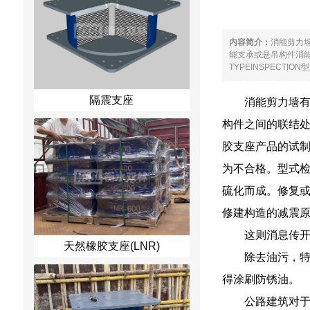
内容简介：
消能剪力
能支承或悬吊构件消
TYPEINSPECT
隔震支座
消能剪力墙
构件之间的联结
胶支座产品的试制
为不合格。型式检
硫化而成。修复
修建构造的减震
这则消息传开
天然橡胶支座(LNR)
除去油污，
得涂刷防锈油。
公路建筑对