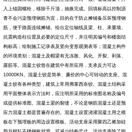
入上锚固螺栓，移除千斤顶，抽换完成。回填标高以控制沥
青不会污染预埋钢筋为宜，目的在于防止摊铺备压坏预埋钢
筋，便于路面连续摊铺。绘出定位轴线及梁、柱、承重墙、
抗震构造柱位置及必要的定位尺寸，并注明其编号和楼面结
构标高；绘制施工记录表及竖向变形观测表等；混凝土构件
的环境类别；混凝土及帽梁有无冻胀、风化、开裂、剥落、
露筋等。混凝土铰曾在建筑中有所应用，支承反力可达
10000KN。混凝土铰是简单、廉价的中心可转动的支座。混
凝土铰有各种类型，建筑上常用弗莱西奈铰。混凝土结构采
用平面整体表示方法时，应注明所采用的标准图名称及编号
或提供标准图。混凝土梁的裂缝，不论是钢筋混凝土还是预
应力混凝土都是普遍存在的。混凝土设置浇灌混凝土用之模
板在下预埋板的周边设置模板。活动支座采用聚四乙烯加硅
脂与精轧不锈钢板对滑，可减少结构尺寸。活动支座除了能