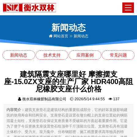
新闻动态
网站首页
新闻动态
新闻动态
技术支持
应用案例
常见问题
建筑隔震支座哪里好 摩擦摆支
座-15.0ZX支座的生产厂家 HDR400高阻
尼橡胶支座什么价格
衡水双林橡胶制品有限公司
2026/5/14 9:44:55
137
内容简介：
建筑支座垫石是建筑结构的重要组成部分，它的好坏直接影响建
筑的使用寿命和结构安全。支座垫石是设置在墩台帽上的支座位置处的钢筋
混凝土短柱，支座垫石在保证支座质量不受破坏的方面起着重要作用。它是
为了便于今后更换支座设置垫石给顶举千斤顶留出位置。支座垫石具有混凝
土体积小、受力大、应力集中、分布钢筋密，施工精度要求高等独具的特