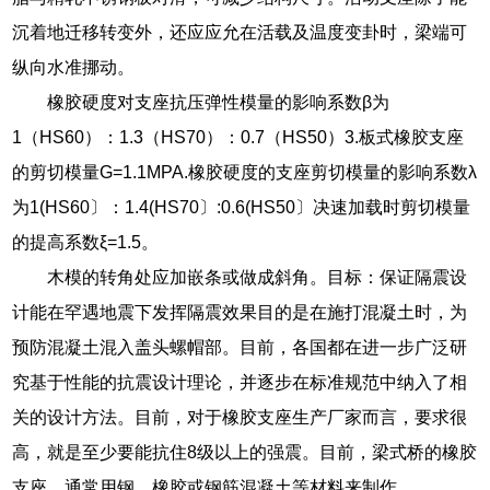
沉着地迁移转变外，还应应允在活载及温度变卦时，梁端可
纵向水准挪动。
橡胶硬度对支座抗压弹性模量的影响系数β为
1（HS60）：1.3（HS70）：0.7（HS50）3.板式橡胶支座
的剪切模量G=1.1MPA.橡胶硬度的支座剪切模量的影响系数λ
为1(HS60〕：1.4(HS70〕:0.6(HS50〕决速加载时剪切模量
的提高系数ξ=1.5。
木模的转角处应加嵌条或做成斜角。目标：保证隔震设
计能在罕遇地震下发挥隔震效果目的是在施打混凝土时，为
预防混凝土混入盖头螺帽部。目前，各国都在进一步广泛研
究基于性能的抗震设计理论，并逐步在标准规范中纳入了相
关的设计方法。目前，对于橡胶支座生产厂家而言，要求很
高，就是至少要能抗住8级以上的强震。目前，梁式桥的橡胶
支座、通常用钢、橡胶或钢筋混凝土等材料来制作。