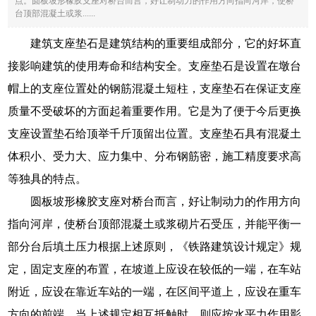
点。圆板坡形橡胶支座对桥台而言，好让制动力的作用方向指向河岸，使桥
台顶部混凝土或浆......
建筑支座垫石是建筑结构的重要组成部分，它的好坏直
接影响建筑的使用寿命和结构安全。支座垫石是设置在墩台
帽上的支座位置处的钢筋混凝土短柱，支座垫石在保证支座
质量不受破坏的方面起着重要作用。它是为了便于今后更换
支座设置垫石给顶举千斤顶留出位置。支座垫石具有混凝土
体积小、受力大、应力集中、分布钢筋密，施工精度要求高
等独具的特点。
圆板坡形橡胶支座对桥台而言，好让制动力的作用方向
指向河岸，使桥台顶部混凝土或浆砌片石受压，并能平衡一
部分台后填土压力根据上述原则，《铁路建筑设计规定》规
定，固定支座的布置，在坡道上应设在较低的一端，在车站
附近，应设在靠近车站的一端，在区间平道上，应设在重车
方向的前端，当上述规定相互抵触时，则应按水平力作用影