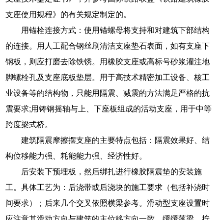
支座使用规程》的有关规定制定的。
用锚栓连接方式：使用锚螺母将支持和对建筑下部结构
的连接。用人工配合钢丝刷清洁支座垫石表面，如有支座下
钢板，则应打磨去除铁锈。用橡胶支座或高标号砂浆灌注地
脚螺栓孔及支座底板垫层。用于高技术精密加工设备、核工
业设备等的结构物，只能用隔震、减震的方法满足严格的抗
震要求;用铸钢摇轴与上、下座板组成的活动支座，用于中等
跨度梁式桥。
建筑隔震摩擦摆支座的主要特点包括：隔震效果好、结
构位移能力强、耗能能力强、经济性好。
后安装下预埋板，然后绑扎进行橡胶隔震垫的安装施
工。具体工艺为：后浇带或后浇块的施工要求（包括补浇时
间要求）；后来几个交叉依照横梁参考。滑动型支座设置时
应注意其滑动方向与建筑的主位移方向一致。缓缓落梁，拧