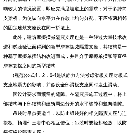
响较大的情况设置，即应先满足坡道上的需求；对于多跨简
支梁桥，为使纵向水平力在各敦上均匀分配，不应将两相邻
的固定建筑支座设在同一桥墩上。
此外，建筑摩擦摆减隔震支座也是一种经过大量技术改
进和试验验证而得到的新型摩擦摆减隔震支座，其结构是一
种基于摩擦单摆结构改进而成，并且介于摩擦单摆和等直径
摩擦复摆之间的新型结构。
(规范)公式4．2．6-4是以静力方法考虑滑板支座对板式
支座地震力的影响，并假设全部滑板支座同时发生滑动。
因设计要求而预留的缝隙。在隔震层施工过程中，将上
部结构与下部结构和建筑周边分开的水平缝隙和竖向缝隙。
吊装时吊点要适当，以防止组装好的相交隔震支座与连
接板、预埋件三者中心相互错位；吊装时要轻起轻放，以防
损坏橡胶隔震支座；