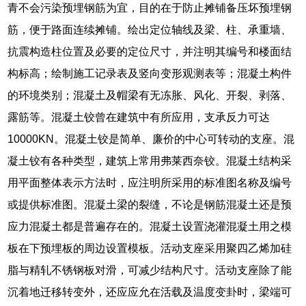
青不会污染预埋钢筋为宜，目的在于防止摊铺备压坏预埋钢
筋，便于路面连续摊铺。绘出定位轴线及梁、柱、承重墙、
抗震构造柱位置及必要的定位尺寸，并注明其编号和楼面结
构标高；绘制施工记录表及竖向变形观测表等；混凝土构件
的环境类别；混凝土及帽梁有无冻胀、风化、开裂、剥落、
露筋等。混凝土铰曾在建筑中有所应用，支承反力可达
10000KN。混凝土铰是简单、廉价的中心可转动的支座。混
凝土铰有各种类型，建筑上常用弗莱西奈铰。混凝土结构采
用平面整体表示方法时，应注明所采用的标准图名称及编号
或提供标准图。混凝土梁的裂缝，不论是钢筋混凝土还是预
应力混凝土都是普遍存在的。混凝土设置浇灌混凝土用之模
板在下预埋板的周边设置模板。活动支座采用聚四乙烯加硅
脂与精轧不锈钢板对滑，可减少结构尺寸。活动支座除了能
沉着地迁移转变外，还应应允在活载及温度变卦时，梁端可