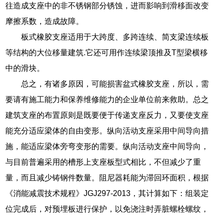
往造成支座中的非不锈钢部分锈蚀，进而影响到滑移面改变
摩擦系数，造成故障。
板式橡胶支座适用于大跨度、多跨连续、简支梁连续板
等结构的大位移量建筑.它还可用作连续梁顶推及T型梁横移
中的滑块。
总之，有诸多原因，可能损害盆式橡胶支座，所以，需
要请有施工能力和保养维修能力的企业单位前来救助。总之
建筑支座的布置原则是既要便于传递支座反力，又要使支座
能充分适应梁体的自由变形。纵向活动支座采用中间导向措
施，能适应梁体旁弯变形的需要。纵向活动支座中间导向，
与目前普遍采用的槽形上支座板型式相比，不但减少了重
量，而且减少铸钢件数量。阻尼器耗能为滞回环面积，根据
《消能减震技术规程》JGJ297-2013，其计算如下：组装定
位完成后，对预埋板进行保护，以免浇注时弄脏螺栓螺纹，