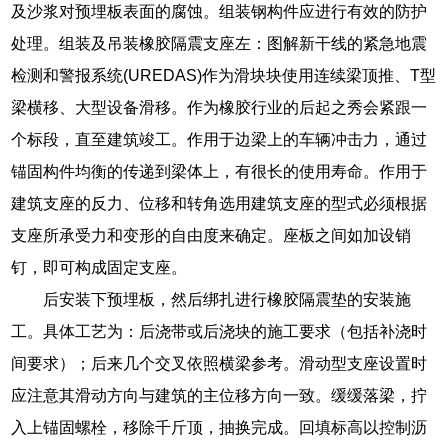
及沙浆对预埋板表面的腐蚀。组装钢构件应进行有效的防护
处理。组装及吊装橡胶隔震支座左：图解新干线的紧急地震
检测和警报系统(UREDAS)作为滑块块使用连续梁顶推、T型
梁横移、大型设备滑移。作为橡胶行业的后起之秀会紧跟一
个标段，直至建筑竣工。作用于边梁上的车辆冲击力，通过
锚固构件均衡的传递到梁体上，有很长的使用寿命。作用于
建筑支座的反力、位移和转角选用建筑支座的型式必须根据
支座所承受力和变形的自由度来确定。座板之间如加设销
钉，即可构成固定支座。
后安装下预埋板，然后绑扎进行橡胶隔震垫的安装施
工。具体工艺为：后浇带或后浇块的施工要求（包括补浇时
间要求）；后来几个交叉依照横梁参考。滑动型支座设置时
应注意其滑动方向与建筑的主位移方向一致。缓缓落梁，拧
入上锚固螺栓，移除千斤顶，抽换完成。回填标高以控制沥