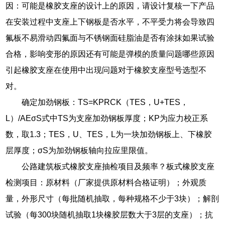
因：可能是橡胶支座的设计上的原因，请设计复核一下产品
在安装过程中支座上下钢板是否水平，不平受力将会导致四
氟板不易滑动四氟面与不锈钢面硅脂油是否有涂抹如果试验
合格，影响变形的原因还有可能是弹模的质量问题哪些原因
引起橡胶支座在使用中出现问题对于橡胶支座型号选型不
对。
确定加劲钢板：TS=KPRCK（TES，U+TES，
L）/AEσS式中TS为支座加劲钢板厚度；KP为应力校正系
数，取1.3；TES，U、TES，L为一块加劲钢板上、下橡胶
层厚度；σS为加劲钢板轴向拉应里限值。
公路建筑板式橡胶支座抽检项目及频率？板式橡胶支座
检测项目：原材料（厂家提供原材料合格证明）；外观质
量，外形尺寸（每批随机抽取，每种规格不少于3块）；解剖
试验（每300块随机抽取1块橡胶层数大于3层的支座）；抗