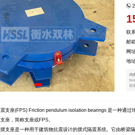
1
联
邮箱
网
地
内
b
能量
座(FPS) Friction pendulum isolation beari
支座，简称支座或FPS。
擦摆支座是一种用于建筑物抗震设计的摆式隔震系统。它由桥梁