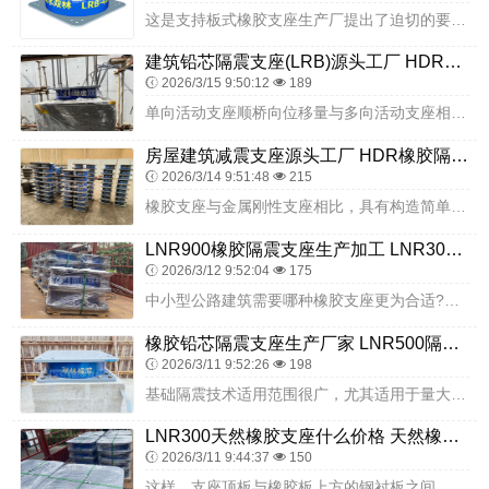
这是支持板式橡胶支座生产厂提出了迫切的要求，必须重视橡胶支座产品质量，严格执行标准，并在选择材料，复合配方，生产技术及生产过程控制等方面，加强管理，严格控制，严...
建筑铅芯隔震支座(LRB)源头工厂 HDR1100隔震支座 LRB500一II型橡胶隔震支座源头工厂
2026/3/15 9:50:12
189
单向活动支座顺桥向位移量与多向活动支座相同，横桥向位移量为顺桥向位移量十分之一，所以当横桥向位移量不大时，可选择单向活动支座。通常来说桥面震动属于正常现象，震动...
房屋建筑减震支座源头工厂 HDR橡胶隔震支座 HDR1000橡胶隔震支座源头工厂
2026/3/14 9:51:48
215
橡胶支座与金属刚性支座相比，具有构造简单、加工方便、节省钢材、造价低、结构高度小、安装方便等一系列优点。起鼓：基层有起皮、起砂、开裂、不干燥，使建筑盆式橡胶支座...
LNR900橡胶隔震支座生产加工 LNR300隔震支座多少钱 摩擦摆式减隔震支座厂家
2026/3/12 9:52:04
175
中小型公路建筑需要哪种橡胶支座更为合适?探讨了各类型橡胶支座在不同结构形式下的选用和组合问题，作者结合实践，从受力角度对橡胶支座的使用问题发表了自己的见解。因此...
橡胶铅芯隔震支座生产厂家 LNR500隔震橡胶支座生产厂家 隔震支座LNRD420生产厂家
2026/3/11 9:52:26
198
基础隔震技术适用范围很广，尤其适用于量大面广的中、低层砖混房屋和钢筋混凝土房屋建筑。在高烈度地震区，采用基础隔震技术建造的房屋，可以突破现行抗震规范中对房屋层数...
LNR300天然橡胶支座什么价格 天然橡胶支座(LNR)厂家电话 HDR600高阻尼橡胶支座
2026/3/11 9:44:37
150
这样，支座顶板与橡胶板上方的钢衬板之间，即上、下消能板之间形成了一个干摩擦面，在地震水平力作用下干摩擦面可以滑动，消耗地震能量。的建筑隔震橡胶支座需要量会更大吗...