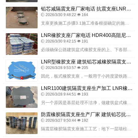
铅芯减隔震支座厂家电话 抗震支座LNR700源头工厂 民用减震支座厂家
2026/3/30 9:48:22
164
支座更换施工步骤3.1施工准备根据确定的施工方案，做好施工场地工作平台搭设，要求每更换一组支座搭设两个支架，便于施工操作人员及监控人员使用，工作平台要牢固可靠，...
LNR橡胶支座厂家电话 HDR400高阻尼橡胶隔震支座厂家 LRB铅芯隔震支座厂家
2026/3/30 9:42:15
191
必须确保公路建筑盆式橡胶支座的上、下各部件纵横向必须对中，或由于安装时温度与设计温度不同，支座纵向上下各部件错开的距离必须与计算值相等。橡胶支座选配时，一般不必...
LNR型橡胶支座 建筑铅芯减橡胶隔震支座厂家 LRB隔震支座1100源头工厂
2026/3/28 9:53:57
205
因此，板式橡胶支座，一般用于小跨度梁铁路桥，可到800万跨度公路建筑，用12～15米跨度。因此，除确保建筑支座质量符合技术标准外，正确的施工与安装是橡胶支座应用...
LNR1100建筑隔震支座生产加工 LNR橡胶隔震支座D500厂家 LNR500天然隔震支座厂家
2026/3/28 9:44:51
193
另一个原因是基层处理不洁净，做建筑盆式橡胶支座前应仔细清理基层，不得有浮砂和灰尘，基层上更不应有FL隙，建筑盆式橡胶支座各层出现的气孔应按工艺要求处理，防止建筑...
防震橡胶隔震支座生产厂家 建筑铅芯抗震支座装置生产厂家 小型隔震支座多少钱
2026/3/27 9:50:44
192
隔震层橡胶隔震支座施工工艺：地下一层墙柱模板拆除→支墩、梁底模模板支设→支墩主筋绑扎→部分箍筋绑扎→焊控制埋板标高的钢筋棍→安装下预埋板→调整下预埋板的位臵并简...