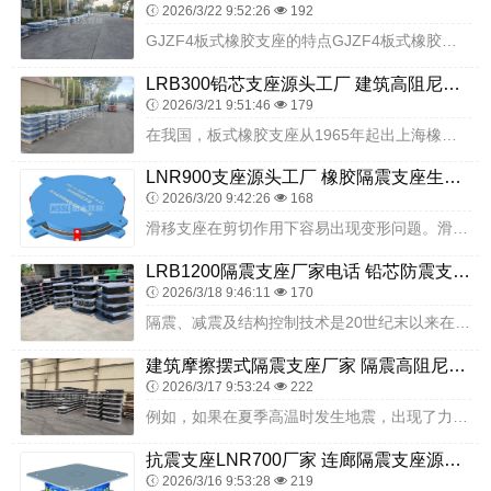
2026/3/22 9:52:26
192
GJZF4板式橡胶支座的特点GJZF4板式橡胶支座具有构造简单、安装方便、节省钢材、价格低廉、养护简便、易于更换等特点。在一般情况下，橡胶支座的设计计算根据其自...
LRB300铅芯支座源头工厂 建筑高阻尼减震橡胶隔震支座厂家 LNR(H)支座生产厂家
2026/3/21 9:51:46
179
在我国，板式橡胶支座从1965年起出上海橡胶制品研究所、上海市政工程研究所和上海市政设计院等单位开始研制与试验，并先后在广东、上海、山东、广西、福建、江苏、浙江...
LNR900支座源头工厂 橡胶隔震支座生产厂家一套生产厂家 天然橡胶隔震支座厂家直销源头工厂
2026/3/20 9:42:26
168
滑移支座在剪切作用下容易出现变形问题。滑移支座在剪切作用下，可能会发生较大的形变，甚至可能会出现严重的裂缝病害；滑移支座究其原因，滑移支座主要是因为浇筑湿接头过...
LRB1200隔震支座厂家电话 铅芯防震支座厂商源头工厂 建筑带铅芯橡胶隔震支座生产厂家
2026/3/18 9:46:11
170
隔震、减震及结构控制技术是20世纪末以来在工程抗震领域的重大创新成果，是大幅提高城乡建筑地震安全性、减轻地震灾害的重要技术手段和有效减灾路径。随着新材料、新技术...
建筑摩擦摆式隔震支座厂家 隔震高阻尼支座生产厂家 隔震支座LNR800厂家
2026/3/17 9:53:24
222
例如，如果在夏季高温时发生地震，出现了力的叠加，该如何处置？虽然橡胶支座可以分为板式橡胶支座和盆式橡胶支座两种，适应不同的地区，但是对于叠加力的作用，显然还是有...
抗震支座LNR700厂家 连廊隔震支座源头工厂 LNR1400支座生产厂家
2026/3/16 9:53:28
219