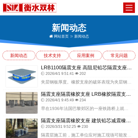
新闻动态
网站首页
新闻动态
新闻动态
技术支持
应用案例
常见问题
LRB1100隔震支座 高阻尼铅芯隔震支座 抗震钢结构支座多少钱
2026/4/1 9:51:41
202
夹层钢板厚度。橡胶支座的破坏表现为夹层钢板的断裂，钢板越厚，钢板发生屈服强度和屈服的位移量越大。钢板的厚度T。一般为2～4MM。圆型板式橡胶支座具有以下优点：圆...
隔震支座隔震橡胶支座 LRB橡胶隔震支座400(II型)厂家 LRB橡胶隔震支座400生产厂家
2026/4/1 9:45:49
234
早在1936年法国巴黎郊区的一座铁路桥上就开始使用橡胶支座，在第二次大战之后，英、德、美、日等许多相继使用板式橡胶支座，但直到1958年才真正积累丁广泛的使用经...
隔震支座隔震橡胶支座 建筑铅芯减震橡胶隔震支座 圆形高阻尼橡胶隔震支座厂家电话
2026/3/31 9:52:25
230
隔震层施工前，施工单位应对施工现场可能发生例如火灾、地震等的突发性事件制订应急预案，并对应急预案进行对施工人员进行交底和培训。规定在罕遇地震作用下，隔震橡胶支座...