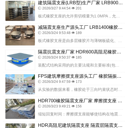
建筑隔震支座(LRB型)生产厂家 LRB900铅芯支座厂家电话 天然橡胶支座(LNR)什么价格
2026/3/27 9:44:54
201
板式橡胶支座的允许剪切模量为1.0MPA，允许剪切角正切值TGA≤0.7，所以板式橡胶支座在外力因素的影响下，其大剪切角正切值不大于0.7时不影响它的使用性能（...
减隔震支座生产源头工厂 LRB1400橡胶隔震支座厂家 隔震支座LNRD420
2026/3/24 9:53:48
189
板式橡胶支座是由多层橡胶片与薄钢板硫化、粘合而成，它有足够的竖向钢度，能将上部构造的反力可靠的传递给墩台；有良好的弹性，以适应梁端的转动，又有教大的剪切变形能力...
隔震抗震支座厂家 HDR600高阻尼橡胶隔震支座多少钱 隔震支座装置
2026/3/24 9:50:37
185
装配式结构采用的的主要法规和主要标准(包括标准的名称、编号、年号和版本号)。装配式结构验收要求。准备工作完成后，在项目负责人的统一指挥下，千斤顶顶升。准稳定裂缝...
FPS建筑摩擦摆支座源头工厂 橡胶隔振支座生产厂家 民用建筑隔震支座厂家
2026/3/24 9:47:59
173
从实验的数据来看，橡胶处于三向约束状态时的抗压弹性模量为5104KG/CM2，比无侧向约束的抗压弹性模量增大近20倍，因而支座承载能力大大提高，解决了普通橡胶支...
HDR700橡胶隔震支座厂家 摩擦摆支座 铅芯防震支座装置源头工厂
2026/3/23 9:49:21
156
缩短回复时间：摩擦摆支座能够使结构在地震等灾害发生时，迅速调整自身的振动状态，缩短回复时间，提高了建筑的安全性。浇筑隔震支墩时，振捣不允许碰撞预埋件、主筋，以防...
HDR高阻尼建筑隔震支座 隔震层隔震支座厂家 高阻泥橡胶隔震支座生产厂家